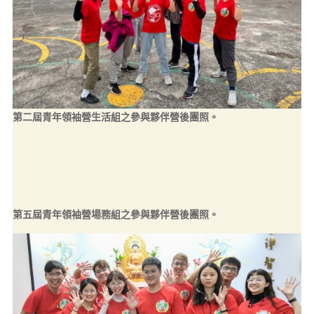
第二屆青年領袖營生活組之參與夥伴營後團照。
第五屆青年領袖營場務組之參與夥伴營後團照。