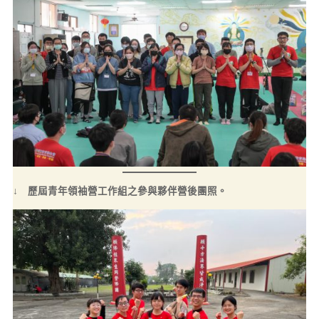
↓ 歷屆青年領袖營工作組之參與夥伴營後團照。