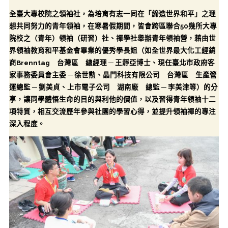
全臺大專校院之領袖社，為培育有志一同在「締造世界和平」之理
想共同努力的青年領袖，在寒暑假期間，皆會跨區聯合50幾所大專
院校之（青年）領袖（研習）社、禪學社舉辦青年領袖營，藉由世
界領袖教育和平基金會畢業的優秀學長姐（如全世界最大化工經銷
商Brenntag 台灣區 總經理 ─ 王靜亞博士、現任臺北市政府客
家事務委員會主委 ─ 徐世勲、晶門科技有限公司 台灣區 生產營
運總監 ─ 劉美貞、上市電子公司 湖南廠 總監 ─ 李美津等）的分
享，讓同學體悟生命的目的與利他的價值，以及習得青年領袖十二
項特質，相互交流歷年參與社團的學習心得，並提升領袖禪的專注
深入程度。