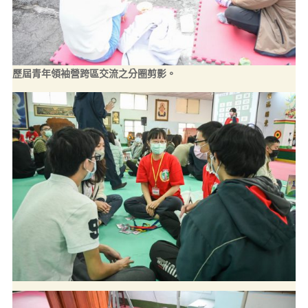
歷屆青年領袖營跨區交流之分圈剪影。