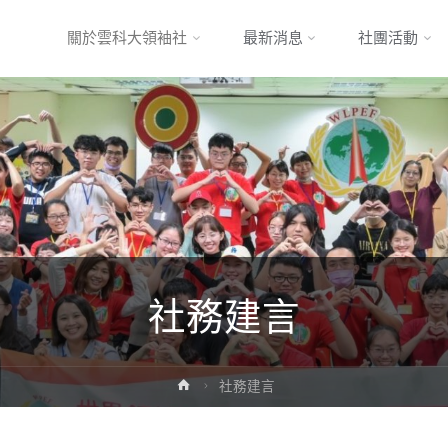
Skip
關於雲科大領袖社
最新消息
社團活動
to
content
社務建言
Home
社務建言