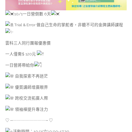
10/1一日營倒數 6天
Trial & Error 做自己生命的掌舵者，非聽不可的金牌講師課程
雲科三人同行團報優惠價
一人僅需$ 120元
一日營將帶給你
自我探索不再迷茫
優質講師增廣眼界
跨校交流拓廣人際
領袖禪提升專注力
♡ ••┈┈┈┈┈┈┈┈•• ♡
活動時間：10/1(六) 9:00-17:30