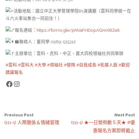
活動地點：國立中正大學管理學院B1演講廳（雲科同學統一在
斗六火車站集合一同前往！）
報名連結：
https://forms.gle/pNVaFHDopAQmXBZa8
聯絡人：董同學 0989-535312
主辦單位：雲科、虎科、中正、嘉大四校領袖社共同舉辦
#雲科
#雲科大
#大學
#領袖社
#營隊
#自我成長
#拓展人脈
#歡迎
踴躍報名
Facebook
Instagram
Previous Post
Next Post
(111-1) 人際關係＆情緒管理
(111-1) ★一日營倒數５天★ #優
惠報名方案即將截止