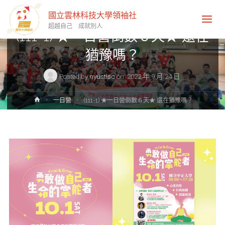
一日營
國立雲林科技大學領袖社
超越自己 成就別人
(111-1) ★一日營倒數６天★ 還在
猶豫嗎？
Posted by
nyustlsc
on
2022 年 9 月 24 日
Home
一日營
(111-1) ★一日營倒數６天★ 還在猶豫嗎？