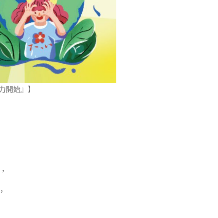
力開始』】
，
，