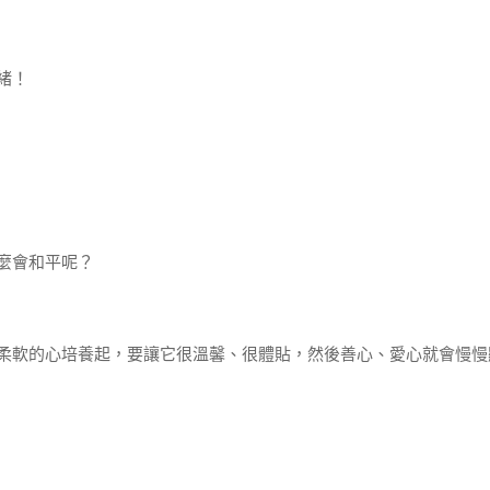
緒！
麼會和平呢？
柔軟的心培養起，要讓它很溫馨、很體貼，然後善心、愛心就會慢慢