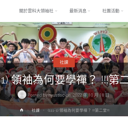
Skip
關於雲科大領袖社
最新消息
社團活動
to
content
社課
1-1) 領袖為何要學禪？ !!!第二
Posted by
nyustlsc
on
2022 年 10 月 18 日
Home
社課
(111-1) 領袖為何要學禪？ !!!第二堂!!!