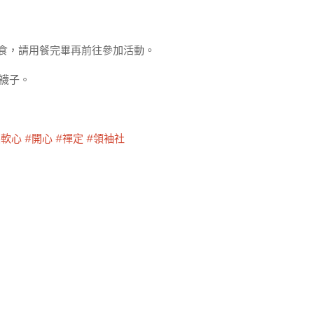
飲食，請用餐完畢再前往參加活動。
、襪子。
柔軟心
#開心
#禪定
#領袖社