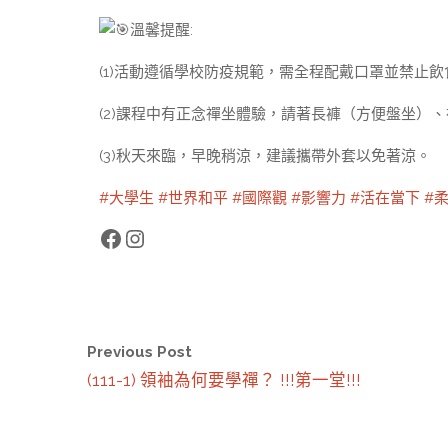
溫馨提醒:
(1)活動遵循學校防疫規範，需全程配戴口罩並禁止
(2)課程中有正念禪坐體驗，請著長褲（方便盤坐）
(3)秋天來臨，早晚稍涼，建議攜帶外套以免著涼。
#大學生
#世界和平
#國際觀
#影響力
#活在當下
#
Facebook
Instagram
Previous Post
(111-1) 領袖為何要學禪？ !!!第一堂!!!