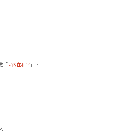
啟「
#內在和平
」，
人