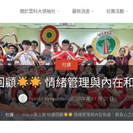
Skip
關於雲科大領袖社
最新消息
社團活動
to
content
社課
課回顧
情緒管理與內在
Posted by
nyustlsc
on
2024 年 11 月 27 日
Home
社課
(113-1)第三堂 社課回顧
情緒管理與內在和諧：歡喜心之