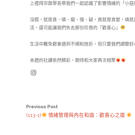
上禮拜宗霖學長帶我們一起認識了影響情緒的「小惡
沒錯，就是貪、嗔、癡、慢、疑，貪就是貪婪，嗔就
活，還可能讓我們失去那份珍貴的「歡喜心」
生活中難免都會遇到不順和挫折，但只要我們調整好
本週的社課依然精彩，期待和大家再次相聚
Instagram
Previous Post
(113-1)
情緒管理與內在和諧：歡喜心之道