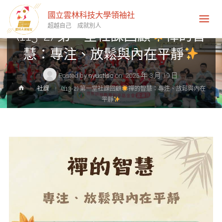
社課
國立雲林科技大學領袖社
超越自己 成就別人
(113-2) 第一堂社課回顧
禪的智
慧：專注、放鬆與內在平靜
Posted by
nyustlsc
on
2025 年 3 月 19 日
Home
社課
(113-2) 第一堂社課回顧
禪的智慧：專注、放鬆與內在
平靜