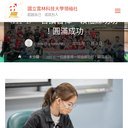
未分類
國立雲林科技大學領袖社
超越自己 成就別人
(111-1) 一日讀書禪～領袖練功坊​
！圓滿成功
Posted by
nyustlsc
on
2022 年 11 月 8 日
Home
未分類
(111-1) 一日讀書禪～領袖練功坊​！圓滿成功