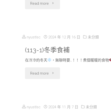
"
Read more
(113-
2)
清
nyustlsc
2024 年 12 月 16 日
未分類
明
(113-1)冬季食補
連
在冷冷的冬天
，無聊時要…！！！煮個暖暖的食物
假"
"
Read more
(113-
1)
冬
nyustlsc
2024 年 11 月 7 日
未分類