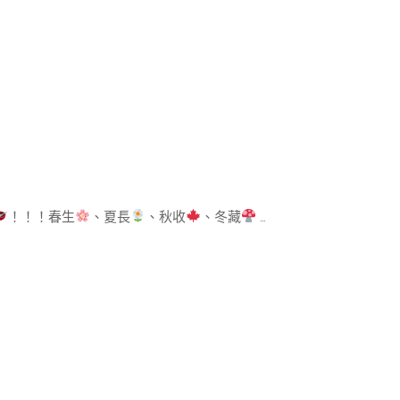
！！！​春生
、夏長
、秋收
、冬藏
…