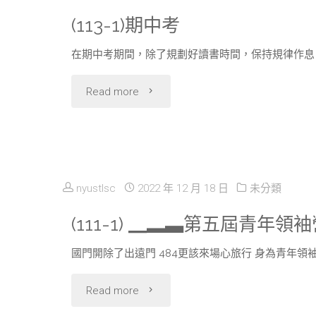
季
(113-1)期中考
食
在期中考期間，除了規劃好讀書時間，保持規律作息
補"
"
Read more
(113-
1)
期
nyustlsc
2022 年 12 月 18 日
未分類
中
(111-1) ▁▂▃第五屆青年
考"
國門開除了出遠門 484更該來場心旅行 身為青年領
"
Read more