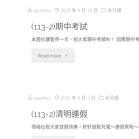
nyustlsc
2025 年 4 月 16 日
未分類
(113-2)期中考試
本週社課暫停一次，祝大家期中考順利！ 因應期中
"
Read more
(113-
2)
期
nyustlsc
2025 年 4 月 3 日
未分類
中
(113-2)清明連假
考
領袖社祝大家放假快樂，好好放鬆充電～​連假來啦
試"