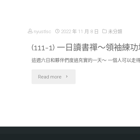
(111-
1)
▁▂▃
nyustlsc
2022 年 11 月 8 日
未分類
第
(111-1) 一日讀書禪～領袖練
五
這週六日和夥伴們度過充實的一天～ 一個人可以走得
屆
"
Read more
青
(111-
年
1)
領
一
袖
日