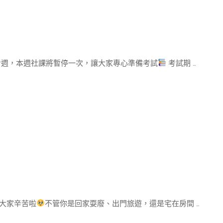
考週，本週社課將暫停一次，讓大家專心準備考試
考試期 …
～大家辛苦啦
不管你是回家耍廢、出門旅遊，還是宅在房間 …