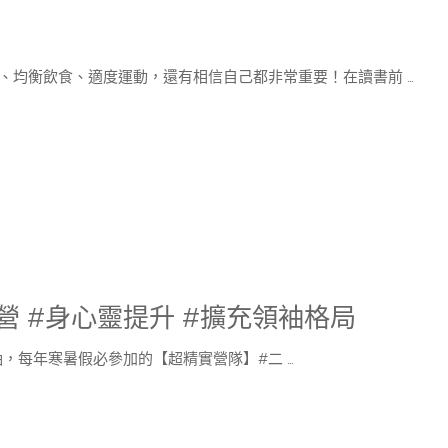
、均衡飲食、適度運動，還有相信自己都非常重要！在讀書前 …
領袖營 #身心靈提升 #擴充領袖格局
袖，每年寒暑假必參加的【超精實營隊】#二 …