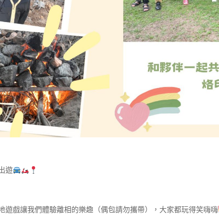
出遊
地遊戲讓我們體驗離相的樂趣（偶包請勿攜帶），大家都玩得笑嗨嗨