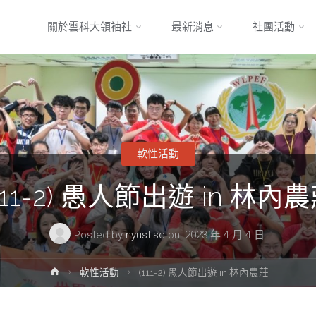
Skip
關於雲科大領袖社
最新消息
社團活動
to
content
軟性活動
111-2) 愚人節出遊 in 林內
Posted by
nyustlsc
on
2023 年 4 月 4 日
Home
軟性活動
(111-2) 愚人節出遊 in 林內農莊