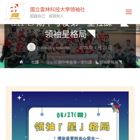
社課
國立雲林科技大學領袖社
超越自己 成就別人
(111-2) 期中考後第一堂社課 ◣
領袖星格局◥
Posted by
nyustlsc
on
2023 年 4 月 25 日
Home
社課
(111-2) 期中考後第一堂社課 ◣領袖星格局◥