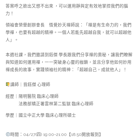
答案呼之欲出又想不出來 ，可以運用靜與定有效地掌控我們的腦
力！
領袖會榮譽創辦會長 悟覺妙天禪師說：「禪是有生命力的，我們
學禪，也要有超越的精神。一個人若能先超越自我，就可以超越他
人」。
本週社課，我們邀請到鈺傑 學長跟我們分享禪的奧秘，讓我們瞭解
與知道如何運用禪，一一突破身心靈的枷鎖，並且分享他如何妙用
禪成長的故事，實踐領袖社的精神：「超越自己，成就他人」！
講師｜翁鈺傑 心理師
經歷｜陽明醫院 臨床心理師
法務部矯正署雲林第二監獄 臨床心理師
學歷｜國立中正大學 臨床心理所碩士
時間：04/27(四) 19:00~21:00【18:50開放報到】