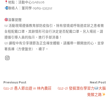
地點：活動中心GAB108
聯絡人：董同學 0989-535312
溫馨提醒:
(1) 活動現場遵循教育部防疫指引，除有發燒或呼吸道症狀之患者需
全程配戴口罩，其餘情形可自行決定是否配戴口罩。另入場前，請
遵循引導人員的指示，進行手部消毒！
(2) 課程中有分享環節及正念禪坐體驗，請攜帶一顆開放的心，並穿
著長褲（方便盤坐）、襪子。
Instagram
Previous Post
Next Post
(111-2) 愚人節出遊 in 林內農莊
(112-2) 發掘潛在學習力
大腦
覺醒之路