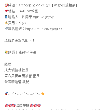
時間：2/29(四) 19:00~21:30【18:50開放報到】
地點：GAB108教室
聯絡人：許同學 0981-052767
費用：＄50
報名連結：https://reurl.cc/13q9EQ
填報名表報名即可！
講師｜陳冠宇 學長
經歷：
成大領袖社社長
第六屆青年領袖營 營長
全國精進營 執秘
.｡:･ﾟ･.｡.｡:･ﾟ･.｡.｡:･**･.｡
溫馨提醒