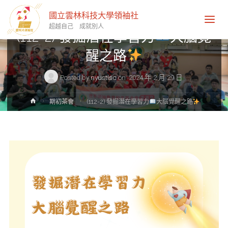
期初茶會
國立雲林科技大學領袖社
超越自己 成就別人
(112-2) 發掘潛在學習力
大腦覺
醒之路
Posted by
nyustlsc
on
2024 年 2 月 29 日
Home
期初茶會
(112-2) 發掘潛在學習力
大腦覺醒之路