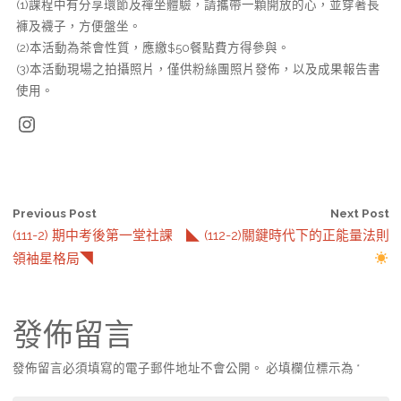
(1)課程中有分享環節及禪坐體驗，請攜帶一顆開放的心，並穿著長
褲及襪子，方便盤坐。
(2)本活動為茶會性質，應繳$50餐點費方得參與。
(3)本活動現場之拍攝照片，僅供粉絲團照片發佈，以及成果報告書
使用。
Instagram
Previous Post
Next Post
(111-2) 期中考後第一堂社課 ◣
(112-2)關鍵時代下的正能量法則
領袖星格局◥
發佈留言
發佈留言必須填寫的電子郵件地址不會公開。
必填欄位標示為
*