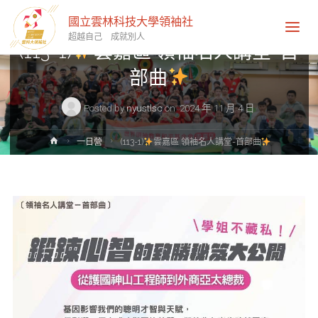
一日營
國立雲林科技大學領袖社
超越自己 成就別人
(113-1)
雲嘉區 領袖名人講堂-首
部曲
Posted by
nyustlsc
on
2024 年 11 月 4 日
Home
一日營
(113-1)
雲嘉區 領袖名人講堂-首部曲