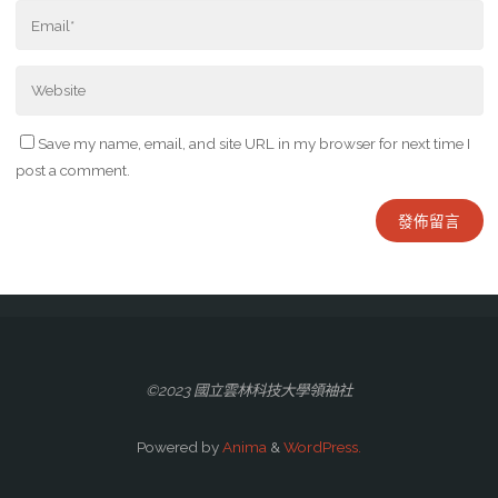
Save my name, email, and site URL in my browser for next time I
post a comment.
©2023 國立雲林科技大學領袖社
Powered by
Anima
&
WordPress.