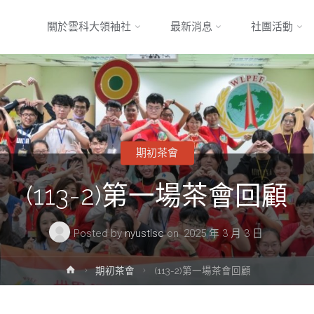
Skip
關於雲科大領袖社
最新消息
社團活動
to
content
期初茶會
(113-2)第一場茶會回顧
Posted by
nyustlsc
on
2025 年 3 月 3 日
Home
期初茶會
(113-2)第一場茶會回顧