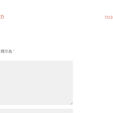
力
(1
位標示為
*