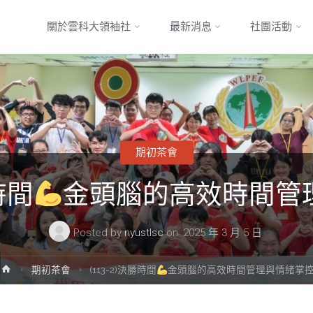
Skip
關於雲科大領袖社
最新消息
社團活動
to
content
期初茶會
勝時間
金頭腦的高效時間管
Posted by
nyustlsc
on
2025 年 3 月 5 日
Home
期初茶會
(113-2)決勝時間
金頭腦的高效時間管理與情緒掌