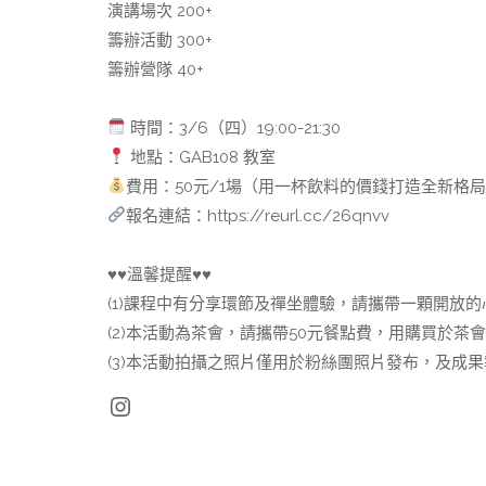
演講場次 200+
籌辦活動 300+
籌辦營隊 40+
時間：3/6（四）19:00-21:30
地點：GAB108 教室
費用：50元/1場（用一杯飲料的價錢打造全新格
報名連結：https://reurl.cc/26qnvv
♥️♥️溫馨提醒♥️♥️
(1)課程中有分享環節及禪坐體驗，請攜帶一顆開放
(2)本活動為茶會，請攜帶50元餐點費，用購買於茶
(3)本活動拍攝之照片僅用於粉絲團照片發布，及成
Instagram