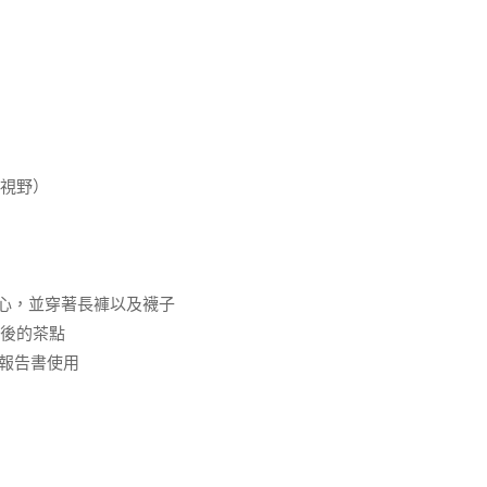
局視野）
的心，並穿著長褲以及襪子
會後的茶點
果報告書使用