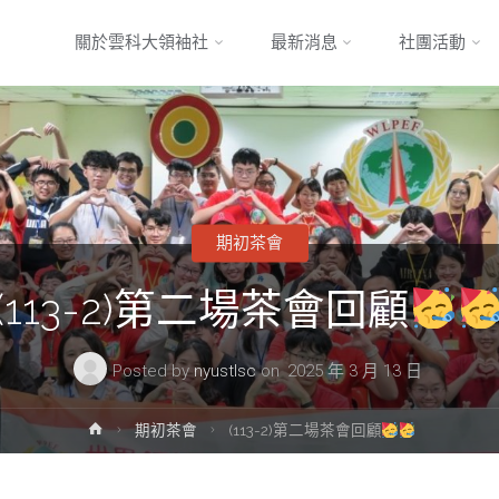
Skip
關於雲科大領袖社
最新消息
社團活動
to
content
期初茶會
(113-2)第二場茶會回顧
Posted by
nyustlsc
on
2025 年 3 月 13 日
Home
期初茶會
(113-2)第二場茶會回顧