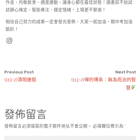
作息、均衡飲食、適度運動，讓身心都在最佳狀態！讀書前不妨試
試靜心禪定，幫助專注、穩定情緒，上場更不緊張！
相信自己努力的成果一定會發光發熱，大家一起加油，期中考加油
歐趴！
Instagram
Previous Post
Next Post
(113-2)清明連假
(113-2)禪的傳承：無為而治的智
慧
發佈留言
發佈留言必須填寫的電子郵件地址不會公開。
必填欄位標示為
*